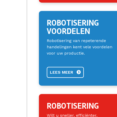
ROBOTISERING
VOORDELEN
Robotisering van repeterende
handelingen kent vele voordelen
voor uw productie.
LEES MEER
ROBOTISERING
Wilt u sneller, efficiënter,