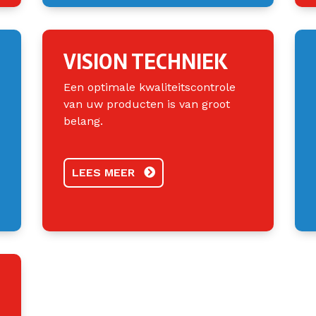
VISION TECHNIEK
Een optimale kwaliteitscontrole
van uw producten is van groot
belang.
LEES MEER