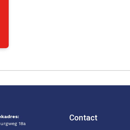
Contact
ekadres:
urgweg 18a