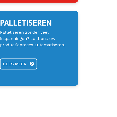
PALLETISEREN
Palletiseren zonder veel
inspanningen? Laat ons uw
productieproces automatiseren.
LEES MEER